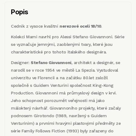
Popis
Cedník z vysoce kvalitní
nerezové oceli 18/10
.
Kolekci Mami navrhl pro Alessi Stefano Giovannoni. Série
se vyznačuje jemnými, zaoblenými tvary, které jsou
charakteristické pro tohoto italského designéra.
Designer:
Stefano Giovannoni
, architekt a designér, se
narodil se v roce 1954 ve městě La Spezia. Vystudoval
univerzitu ve Florencii a na začátku 80.let založil
společně s Guidem Venturini společnost King-Kong
Production. Giovannoni má průmyslový design v krvi.
Jeho schopnost porozumět veřejnosti má jako
málokterý návrhář. Giovannoniho projekty, které začaly
podnosem Girotondo (1989, navržený s Guidem
Venturinim) a prvními hravými plastovými předměty ze
série Family Follows Fiction (1993) byly zařazeny do