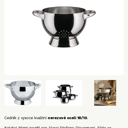
Cedník z vysoce kvalitní
nerezové oceli 18/10
.
Kolekci Mami navrhl pro Alessi Stefano Giovannoni. Série se…