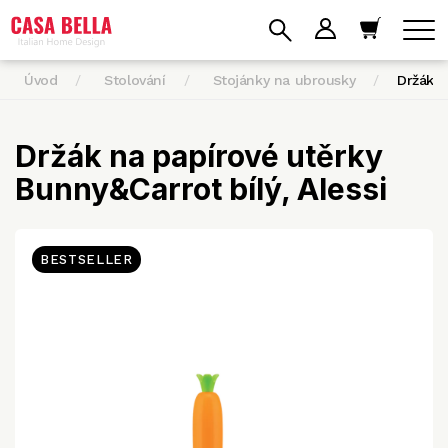
Úvod
Stolování
Stojánky na ubrousky
Držák 
Držák na papírové utěrky
Bunny&Carrot bílý, Alessi
BESTSELLER