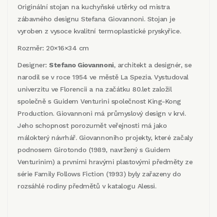
Originální stojan na kuchyňské utěrky od mistra
zábavného designu Stefana Giovannoni. Stojan je
vyroben z vysoce kvalitní termoplastické pryskyřice.
Rozměr: 20×16×34 cm
Designer:
Stefano Giovannoni
, architekt a designér, se
narodil se v roce 1954 ve městě La Spezia. Vystudoval
univerzitu ve Florencii a na začátku 80.let založil
společně s Guidem Venturini společnost King-Kong
Production. Giovannoni má průmyslový design v krvi.
Jeho schopnost porozumět veřejnosti má jako
málokterý návrhář. Giovannoniho projekty, které začaly
podnosem Girotondo (1989, navržený s Guidem
Venturinim) a prvními hravými plastovými předměty ze
série Family Follows Fiction (1993) byly zařazeny do
rozsáhlé rodiny předmětů v katalogu Alessi.