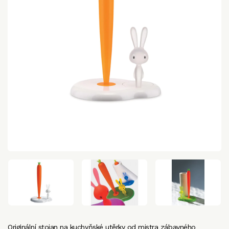
Originální stojan na kuchyňské utěrky od mistra zábavného