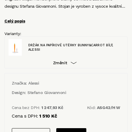
designu Stefana Giovannoni. Stojan je vyroben z vysoce kvalitní…
Celý popis
Varianty:
DRŽÁK NA PAPÍROVÉ UTĚRKY BUNNY&CARROT BÍLÝ,
ALESSI
Změnit
Značka:
Alessi
Design:
Stefano Giovannoni
Cena bez DPH:
1 247,93 Kč
Kód:
ASG42/H W
Cena s DPH:
1 510 Kč