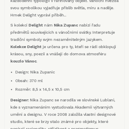
každodenní typologii v rafinovaný objekt. Vánoční hvězda
svou symbolikou vyjadřuje příslib světla, míru a naděje.
Hrnek Delight vypráví příběh...
S kolekcí
Delight
nám
Nika Zupanc
nabízí řadu
předmětů souvisejících s vánočními svátky. Interpretuje
tradiční symboly svým nezaměnitelným jazykem.
Kolekce Delight
je určena pro ty, kteří se rádi obklopují
krásou, sny, poezií a vnášejí do domova atmosféru
kouzlo Vánoc
.
Design: Nika Zupanic
Obsah: 370 ml
Rozměr: 8,5 x 14,5 x 10,5 cm
Designer:
Nika Zupanc se narodila ve slovinské Lublani,
kde s vyznamenáním vystudovala Akademii výtvarných
umění a designu. V roce 2008 založila vlastní designové
studio, které se brzy stalo známé pro objekty, které
popírají racionalitu, střízlivost a pragmatismus,