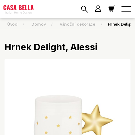
Úvod
Domov
Vánoční dekorace
Hrnek Deligh
Hrnek Delight, Alessi