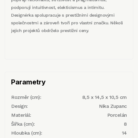
podporují intuitivnost, elekticismus a intimitu.
Designérka spolupracuje s prestižními designovými
společnostmi a zároveň tvoří pro vlastní značku. Několi
jejích projektů obdrželo prestižní ceny.
Parametry
Rozměr (cm):
8,5 x 14,5 x 10,5 cm
Design:
Nika Zupanc
Materiál:
Porcelán
Šířka (cm):
8
Hloubka (cm):
14