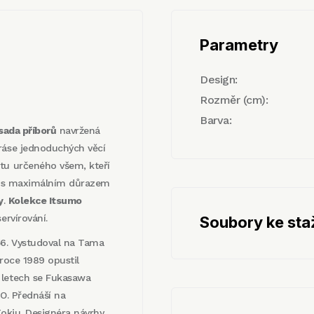
Parametry
Design:
Rozměr (cm):
Barva:
sada příborů
navržená
kráse jednoduchých věcí
tu určeného všem, kteří
ci s maximálním důrazem
y
.
Kolekce Itsumo
ervírování.
Soubory ke sta
56. Vystudoval na Tama
 roce 1989 opustil
 letech se Fukasawa
EO. Přednáší na
Tokiu. Designéra návrhy