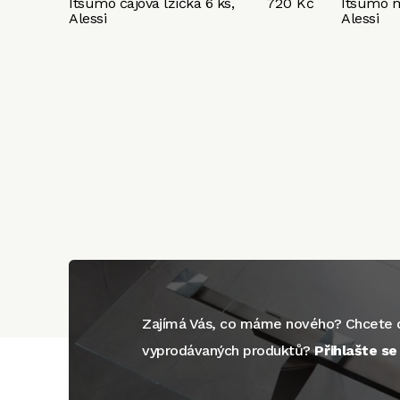
Itsumo čajová lžička 6 ks,
720 Kč
Itsumo m
Alessi
Alessi
Zajímá Vás, co máme nového? Chcete d
vyprodávaných produktů?
Přihlašte s