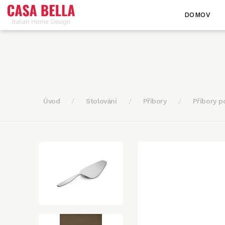
DOMOV
Úvod
Stolování
Příbory
Příbory p