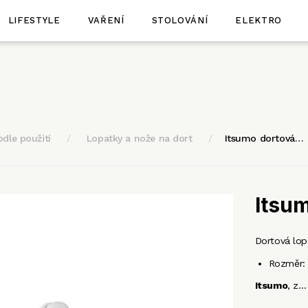
LIFESTYLE
VAŘENÍ
STOLOVÁNÍ
ELEKTRO
odle použití
Lopatky a nože na dort
Itsumo dortová…
Itsum
Dortová lo
Rozměr:
Itsumo
, z…