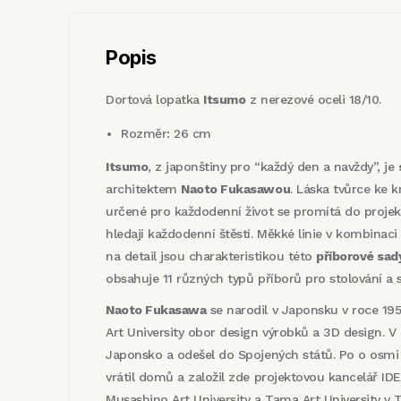
Popis
Dortová lopatka
Itsumo
z nerezové oceli 18/10.
Rozměr: 26 cm
Itsumo
, z japonštiny pro “každý den a navždy”, je
architektem
Naoto Fukasawou
. Láska tvůrce ke 
určené pro každodenní život se promítá do projek
hledají každodenní štěstí. Měkké linie v kombina
na detail jsou charakteristikou této
příborové sad
obsahuje 11 různých typů příborů pro stolování a s
Naoto Fukasawa
se narodil v Japonsku v roce 19
Art University obor design výrobků a 3D design. V
Japonsko a odešel do Spojených států. Po o osmi
vrátil domů a založil zde projektovou kancelář ID
Musashino Art University a Tama Art University v 