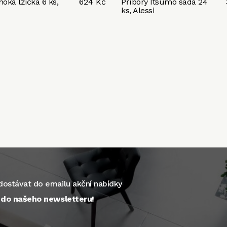
oka lžička 6 ks,
624 Kč
Příbory Itsumo sada 24
ks, Alessi
ostávat do emailu akční nabídky
e do našeho newsletteru!