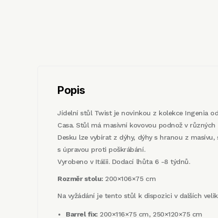
Popis
Jídelní stůl Twist je novinkou z kolekce Ingenia 
Casa. Stůl má masivní kovovou podnož v různých 
Desku lze vybírat z dýhy, dýhy s hranou z masívu, s
s úpravou proti poškrábání.
Vyrobeno v Itálii. Dodací lhůta 6 -8 týdnů.
Rozměr stolu:
200×106×75 cm
Na vyžádání je tento stůl k dispozici v dalších veli
Barrel fix:
200×116×75 cm, 250×120×75 cm