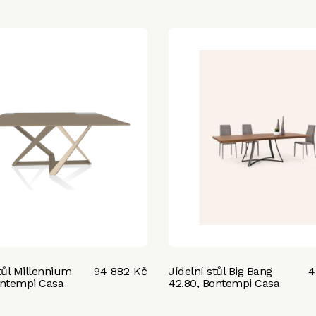
tůl Millennium
94 882 Kč
Jídelní stůl Big Bang
4
ontempi Casa
42.80, Bontempi Casa