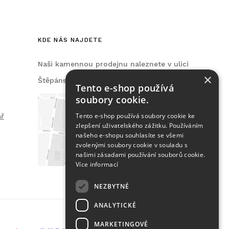
KDE NÁS NAJDETE
Naši kamennou prodejnu naleznete v ulici
×
Štěpánská, na Praze 2.
Tento e-shop používá
soubory cookie.
Tento e-shop používá soubory cookie ke
ář
zlepšení uživatelského zážitku. Používáním
našeho e-shopu souhlasíte se všemi
zvolenými soubory cookie v souladu s
našimi zásadami používání souborů cookie.
Více informací
NEZBYTNÉ
ANALYTICKÉ
MARKETINGOVÉ