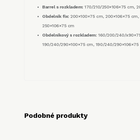
Barrel s rozkladem:
170/210/250×106×75 cm, 2
Obdelník fix:
200×100×75 cm, 200×106×75 cm,
250×106×75 cm
Obdelníkový s rozkladem:
160/200/240/x90×7
190/240/290×100×75 cm, 190/240/290×1­06×75
Podobné produkty