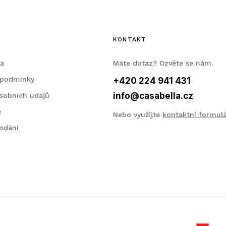
KONTAKT
la
Máte dotaz? Ozvěte se nám.
 podmínky
+420 224 941 431
info@casabella.cz
sobních údajů
e
Nebo využijte
kontaktní formul
odání