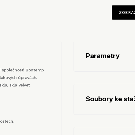
ZOBRA
Parametry
od společnosti Bontemp
lakových úpravách.
kla, skla Velvet
Soubory ke sta
kostech.