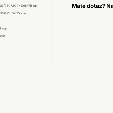
Máte dotaz? Na
00/250/300×1­06×75 cm
 250×100×75 cm,
5 cm,
 cm