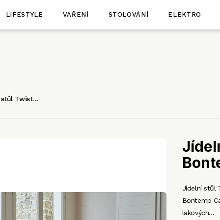
LIFESTYLE
VAŘENÍ
STOLOVÁNÍ
ELEKTRO
í stůl Twist…
Jídel
Bont
Jídelní stůl
Bontemp Cas
lakových…