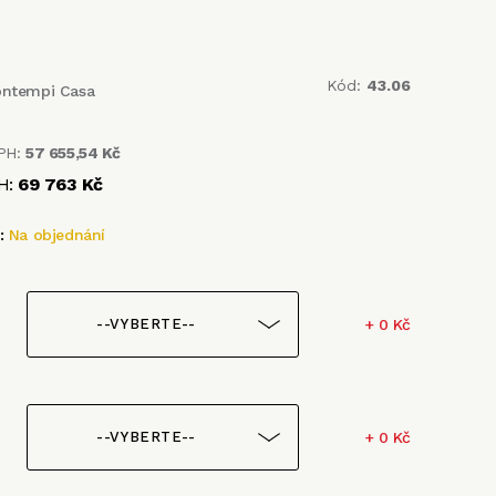
Kód:
43.06
ontempi Casa
PH:
57 655,54 Kč
H:
69 763 Kč
t:
Na objednání
+ 0 Kč
--VYBERTE--
+ 0 Kč
--VYBERTE--