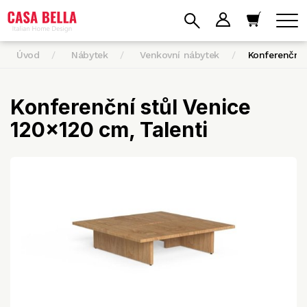
Úvod
Nábytek
Venkovní nábytek
Konferenční 
Konferenční stůl Venice
120x120 cm, Talenti