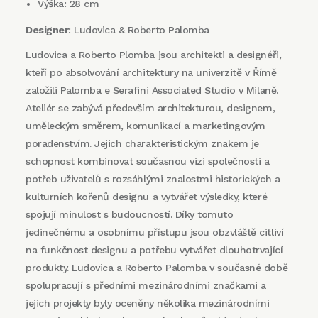
Výška: 28 cm
Designer
: Ludovica & Roberto Palomba
Ludovica a Roberto Plomba jsou architekti a designéři,
kteří po absolvování architektury na univerzitě v Římě
založili Palomba e Serafini Associated Studio v Milaně.
Ateliér se zabývá především architekturou, designem,
uměleckým směrem, komunikací a marketingovým
poradenstvím. Jejich charakteristickým znakem je
schopnost kombinovat současnou vizi společnosti a
potřeb uživatelů s rozsáhlými znalostmi historických a
kulturních kořenů designu a vytvářet výsledky, které
spojují minulost s budoucností. Díky tomuto
jedinečnému a osobnímu přístupu jsou obzvláště citliví
na funkčnost designu a potřebu vytvářet dlouhotrvající
produkty. Ludovica a Roberto Palomba v současné době
spolupracují s předními mezinárodními značkami a
jejich projekty byly oceněny několika mezinárodními