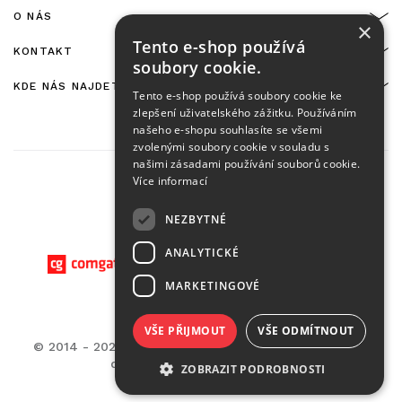
O NÁS
×
Tento e-shop používá
KONTAKT
soubory cookie.
KDE NÁS NAJDETE
Tento e-shop používá soubory cookie ke
zlepšení uživatelského zážitku. Používáním
našeho e-shopu souhlasíte se všemi
zvolenými soubory cookie v souladu s
našimi zásadami používání souborů cookie.
Více informací
NEZBYTNÉ
On-line platby zajišťuje:
ANALYTICKÉ
MARKETINGOVÉ
VŠE PŘIJMOUT
VŠE ODMÍTNOUT
© 2014 - 2026 CASA BELLA - M.G. Distribuzione s.r.o.,
developed by
MEDIA ENERGY
ZOBRAZIT PODROBNOSTI