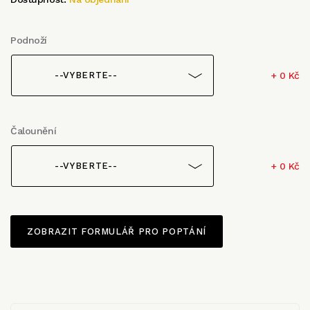
Podnoží
+ 0 Kč
--VYBERTE--
Čalounění
+ 0 Kč
--VYBERTE--
ZOBRAZIT FORMULÁŘ PRO POPTÁNÍ