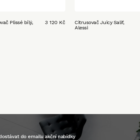
ač Plissé bílý,
3 120 Kč
Citrusovač Juicy Salif,
Alessi
ostávat do emailu akční nabídky