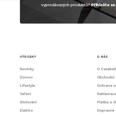
vyprodávaných produktů?
Přihlašte s
VÝROBKY
O NÁS
Novinky
O Casabel
Domov
Obchodní
Lifestyle
Ochrana o
Vaření
Reklamac
Stolování
Platba a d
Elektro
Dopravné