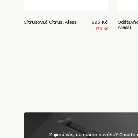
Citrusovač Citrus, Alessi
995 Kč
Odšťavňov
Alessi
1 170 Kč
Zajímá Vás, co máme nového? Chcete d