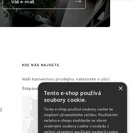
Váš e-mail
KDE NÁS NAJDETE
Naši kamennou prodejnu naleznete v ulici
×
Štěpánská, na Praze 2.
Tento e-shop používá
soubory cookie.
Tento e-shop používá soubory cookie ke
ář
zlepšení uživatelského zážitku. Používáním
našeho e-shopu souhlasíte se všemi
zvolenými soubory cookie v souladu s
našimi zásadami používání souborů cookie.