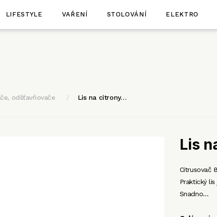
LIFESTYLE
VAŘENÍ
STOLOVÁNÍ
ELEKTRO
ače, odšťavňovače
Lis na citrony…
Lis n
Citrusovač 8
Praktický li
Snadno…