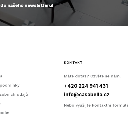
e do našeho newsletteru!
KONTAKT
la
Máte dotaz? Ozvěte se nám.
 podmínky
+420 224 941 431
info@casabella.cz
sobních údajů
e
Nebo využijte
kontaktní formul
odání