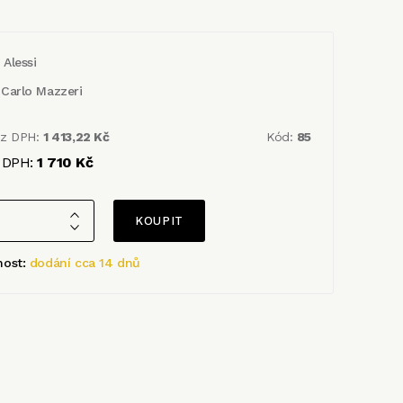
Alessi
Carlo Mazzeri
ez DPH:
1 413,22 Kč
Kód:
85
 DPH:
1 710 Kč
nost:
dodání cca 14 dnů