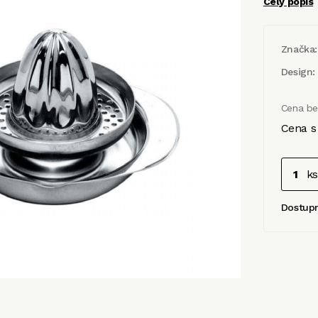
Celý popis
Značka:
Design:
Cena b
Cena s
ks
Dostup