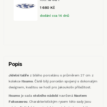
1 680 Kč
dodání cca 14 dnů
Popis
Jídelní talíře
z bílého porcelánu s průměrem 27 cm z
kolekce
Itsumo
. Čistě bílý porcelán spojený s dokonalým
designem, kvalitou se hodí pro jakoukoliv příležitost.
Itsumo
je sada
stolního nádobí
navržená
Naotem
Fukusawou
. Charakteristickým rysem této sady jsou