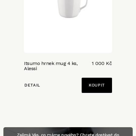
Itsumo hrnek mug 4 ks,
1 000 Kč
Alessi
DETAIL
Zajímá Vás, co máme nového? Chcete dostávat do