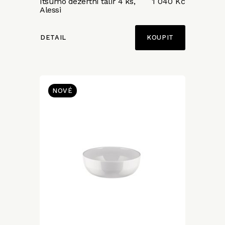
Itsumo dezertní talíř 4 ks,
1 040 Kč
Alessi
DETAIL
NOVÉ