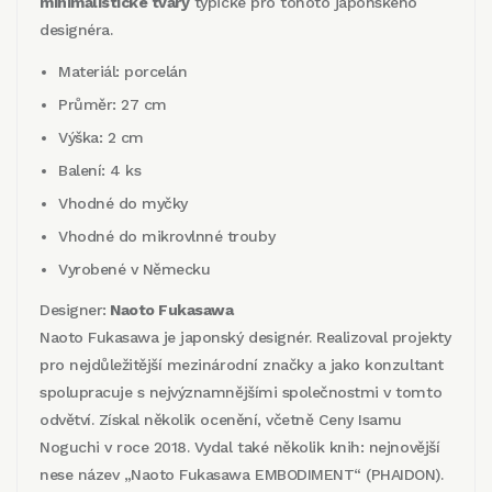
minimalistické tvary
typické pro tohoto japonského
designéra.
Materiál: porcelán
Průměr: 27 cm
Výška: 2 cm
Balení: 4 ks
Vhodné do myčky
Vhodné do mikrovlnné trouby
Vyrobené v Německu
Designer:
Naoto Fukasawa
Naoto Fukasawa je japonský designér. Realizoval projekty
pro nejdůležitější mezinárodní značky a jako konzultant
spolupracuje s nejvýznamnějšími společnostmi v tomto
odvětví. Získal několik ocenění, včetně Ceny Isamu
Noguchi v roce 2018. Vydal také několik knih: nejnovější
nese název „Naoto Fukasawa EMBODIMENT“ (PHAIDON).