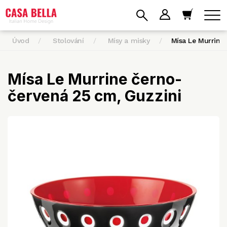
Úvod
Stolování
Mísy a misky
Mísa Le Murrine
Mísa Le Murrine černo-
červená 25 cm, Guzzini