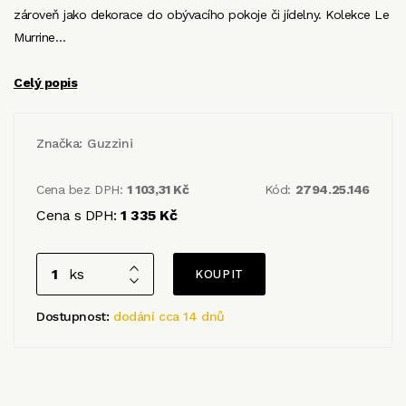
zároveň jako dekorace do obývacího pokoje či jídelny. Kolekce Le
Murrine…
Celý popis
Značka:
Guzzini
Cena bez DPH:
1 103,31 Kč
Kód:
2794.25.146
Cena s DPH:
1 335 Kč
ks
Dostupnost:
dodání cca 14 dnů