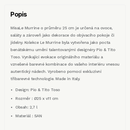
Popis
MísaLe Murrine o průměru 25 cm je určená na ovoce,
saláty a zároveň jako dekorace do obývacího pokoje či
jídelny. Kolekce Le Murrine byla vytvořena jako pocta
benátskému umění talentovanými designéry Pio & Tito
Toso. Vynikající evokace originálního materiálu a
vznešené barevné kombinace do vašeho interiéru vnesou
autentický nádech. Vyrobeno pomocí exkluzivní
tříbarevné technologie. Made in Italy.
Design: Pio & Tito Toso
Rozměr : Ø25 x v11 cm
Obsah: 2,7 l
Materiál : SAN