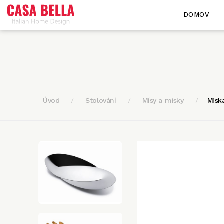
DOMOV
Úvod
Stolování
Mísy a misky
Misk