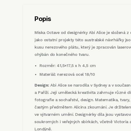
Popis
Miska Octave od designérky Abi Alice je složená z e
jako ostatní projekty této australské návrhářky j
kusu nerezového plátu, který je zpracován lasero
ohýbán do konečného tvaru.
Rozměr: 41,5×17,5 x h 4,5 cm
Materiál: nerezová ocel 18/10
Design:
Abi Alice se narodila v Sydney a v součas
a Paříží. Její umělecká kreativita zahrnuje různé di
fotografie a sochařství, design. Matematika, tvary
častým předmětem Alicina zkoumání. Je držitelem
ve výtvarném umění. Designérky díla jsou vystavov
soukromých i veřejných sbírkách, včetně Victoria
Londýně.