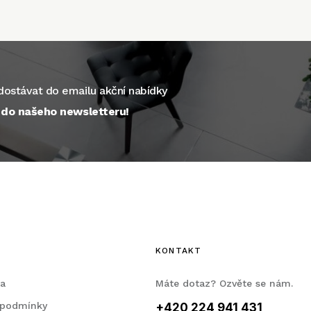
ostávat do emailu akční nabídky
e do našeho newsletteru!
KONTAKT
la
Máte dotaz? Ozvěte se nám.
 podmínky
+420 224 941 431