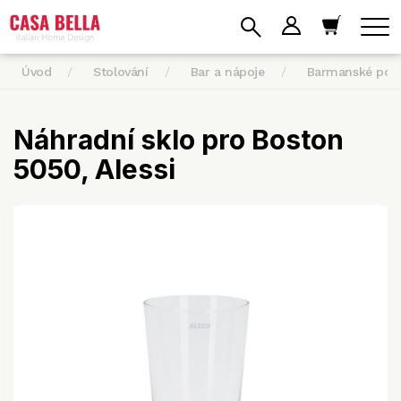
Úvod
Stolování
Bar a nápoje
Barmanské po
Náhradní sklo pro Boston
5050, Alessi