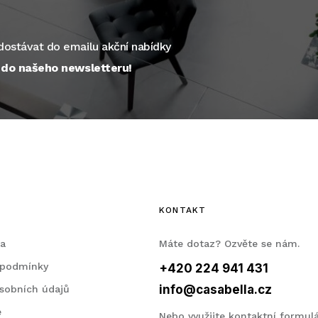
ostávat do emailu akční nabídky
e do našeho newsletteru!
KONTAKT
la
Máte dotaz? Ozvěte se nám.
 podmínky
+420 224 941 431
info@casabella.cz
sobních údajů
e
Nebo využijte
kontaktní formul