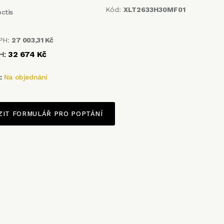
Kód:
XLT2633H30MF01
ctis
PH:
27 003,31 Kč
H:
32 674 Kč
t:
Na objednání
ZIT FORMULÁŘ PRO POPTÁNÍ