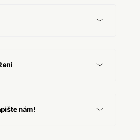
žení
pište nám!