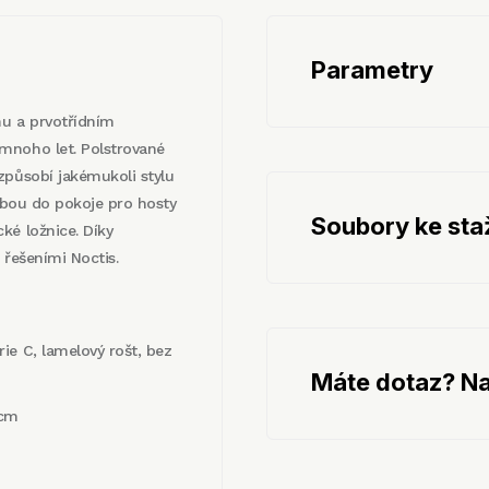
Parametry
nu a prvotřídním
mnoho let. Polstrované
způsobí jakémukoli stylu
olbou do pokoje pro hosty
Soubory ke sta
ké ložnice. Díky
 řešeními Noctis.
ie C, lamelový rošt, bez
Máte dotaz? Na
 cm