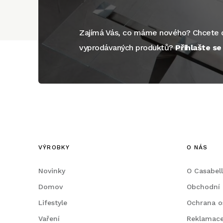
Zajímá Vás, co máme nového? Chcete d
vyprodávaných produktů?
Přihlašte s
VÝROBKY
O NÁS
Novinky
O Casabel
Domov
Obchodní
Lifestyle
Ochrana o
Vaření
Reklamac