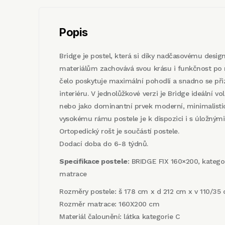
Popis
Bridge je postel, která si díky nadčasovému desig
materiálům zachovává svou krásu i funkčnost po 
čelo poskytuje maximální pohodlí a snadno se při
interiéru. V jednolůžkové verzi je Bridge ideální v
nebo jako dominantní prvek moderní, minimalistic
vysokému rámu postele je k dispozici i s úložnými
Ortopedický rošt je součástí postele.
Dodací doba do 6-8 týdnů.
Specifikace postele
: BRIDGE FIX 160×200, kategor
matrace
Rozměry postele: š 178 cm x d 212 cm x v 110/35
Rozměr matrace: 160X200 cm
Materiál čalounění: látka kategorie C