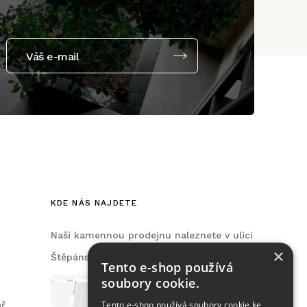
Váš e-mail
KDE NÁS NAJDETE
Naši kamennou prodejnu naleznete v ulici
×
Štěpánská, na Praze 2.
Tento e-shop používá
soubory cookie.
Tento e-shop používá soubory cookie ke
ář