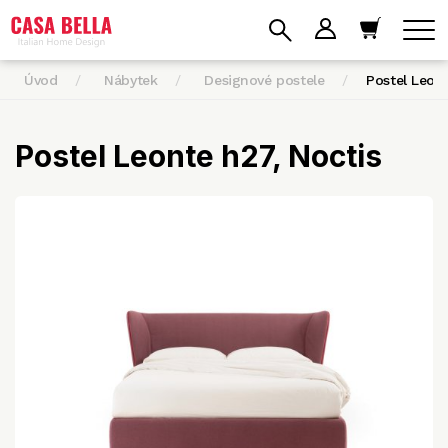
Úvod
Nábytek
Designové postele
Postel Leon
Postel Leonte h27, Noctis