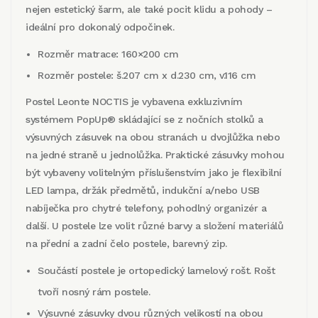
nejen estetický šarm, ale také pocit klidu a pohody –
ideální pro dokonalý odpočinek.
Rozměr matrace: 160×200 cm
Rozměr postele: š.207 cm x d.230 cm, v.116 cm
Postel Leonte NOCTIS je vybavena exkluzivním
systémem PopUp® skládající se z nočních stolků a
výsuvných zásuvek na obou stranách u dvojlůžka nebo
na jedné straně u jednolůžka. Praktické zásuvky mohou
být vybaveny volitelným příslušenstvím jako je flexibilní
LED lampa, držák předmětů, indukční a/nebo USB
nabíječka pro chytré telefony, pohodlný organizér a
další. U postele lze volit různé barvy a složení materiálů
na přední a zadní čelo postele, barevný zip.
Součástí postele je ortopedický lamelový rošt. Rošt
tvoří nosný rám postele.
Výsuvné zásuvky dvou různých velikostí na obou