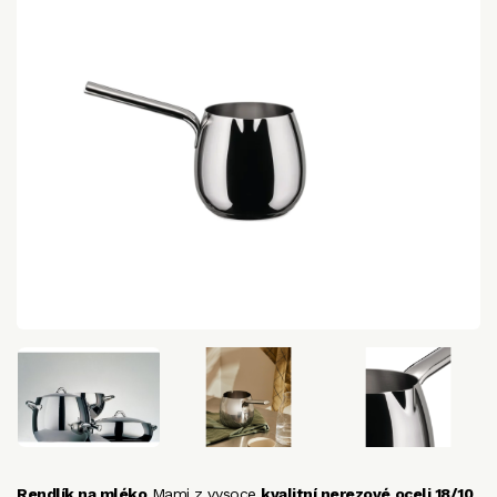
Rendlík na mléko
Mami z vysoce
kvalitní nerezové oceli 18/10
.