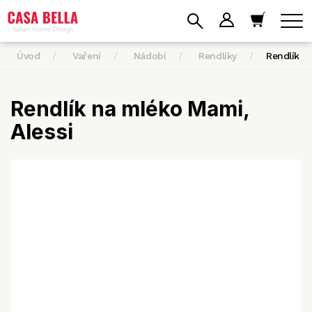
Úvod
Vaření
Nádobí
Rendlíky
Rendlík 
Rendlík na mléko Mami,
Alessi