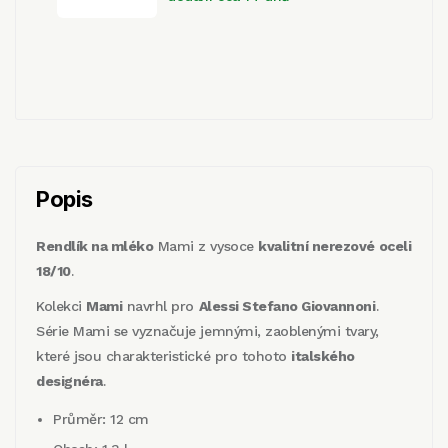
Popis
Rendlík na mléko
Mami z vysoce
kvalitní nerezové oceli
18/10
.
Kolekci
Mami
navrhl pro
Alessi Stefano Giovannoni
.
Série Mami se vyznačuje jemnými, zaoblenými tvary,
které jsou charakteristické pro tohoto
italského
designéra
.
Průměr: 12 cm