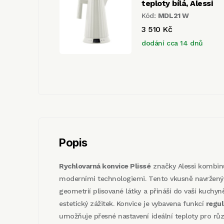
teploty bílá, Alessi
Kód:
MDL21 W
3 510 Kč
dodání cca 14 dnů
Popis
Rychlovarná konvice Plissé
značky Alessi kombi
moderními technologiemi. Tento vkusně navržený 
geometrií plisované látky a přináší do vaší kuchyn
estetický zážitek. Konvice je vybavena funkcí
regul
umožňuje přesné nastavení ideální teploty pro různ