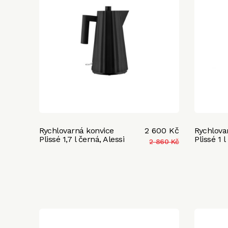
Rychlovarná konvice
2 600 Kč
Rychlova
Plissé 1,7 l černá, Alessi
Plissé 1 l
2 860 Kč