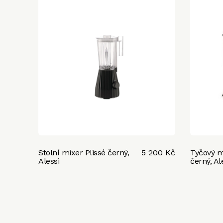
Stolní mixer Plissé černý,
5 200 Kč
Tyčový mi
Alessi
černý, Al