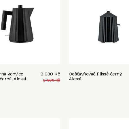
rná konvice
2 080 Kč
Odšťavňovač Plissé černý,
 černá, Alessi
Alessi
2 600 Kč