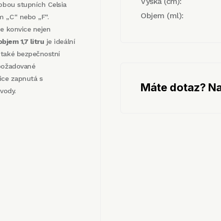
Výška (cm):
 obou stupních Celsia
Objem (ml):
m „C“ nebo „F“.
je konvice nejen
objem 1,7 litru
je ideální
 také bezpečnostní
 požadované
vice zapnutá s
Máte dotaz? Na
vody.