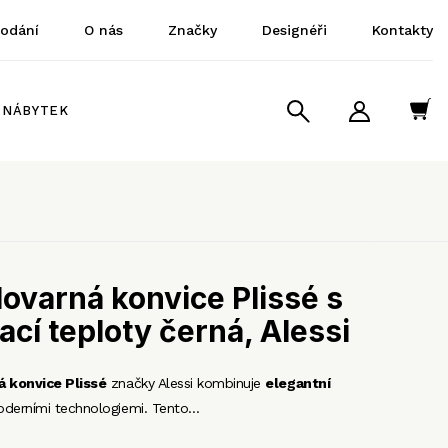
dodání
O nás
Značky
Designéři
Kontakty
NÁBYTEK
ovarná konvice Plissé s
ací teploty černá, Alessi
á konvice Plissé
značky Alessi kombinuje
elegantní
derními technologiemi. Tento…