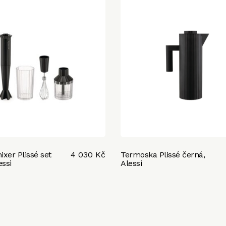
xer Plissé set
4 030 Kč
Termoska Plissé černá,
essi
Alessi