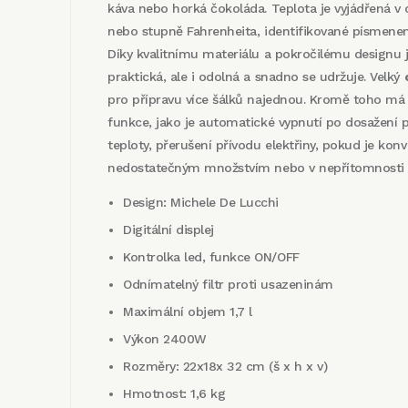
káva nebo horká čokoláda. Teplota je vyjádřená v
nebo stupně Fahrenheita, identifikované písmene
Díky kvalitnímu materiálu a pokročilému designu 
praktická, ale i odolná a snadno se udržuje. Velký
pro přípravu více šálků najednou. Kromě toho má
funkce, jako je automatické vypnutí po dosažení
teploty, přerušení přívodu elektřiny, pokud je kon
nedostatečným množstvím nebo v nepřítomnosti 
Design: Michele De Lucchi
Digitální displej
Kontrolka led, funkce ON/OFF
Odnímatelný filtr proti usazeninám
Maximální objem 1,7 l
Výkon 2400W
Rozměry: 22x18x 32 cm (š x h x v)
Hmotnost: 1,6 kg