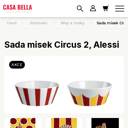
Úvod
Stolování
Mísy a misky
Sada misek Circ
Sada misek Circus 2, Alessi
AKCE