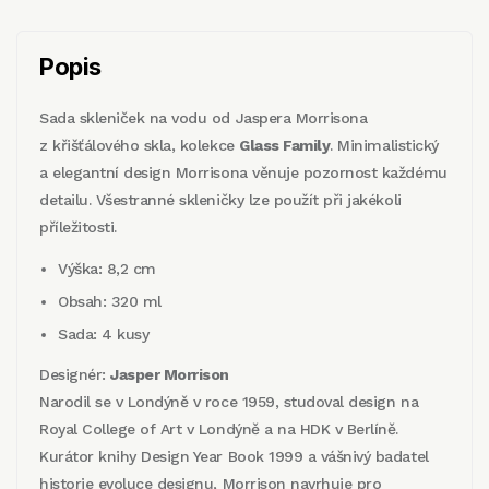
Popis
Sada skleniček na vodu od Jaspera Morrisona
z křišťálového skla, kolekce
Glass Family
. Minimalistický
a elegantní design Morrisona věnuje pozornost každému
detailu. Všestranné skleničky lze použít při jakékoli
příležitosti.
Výška: 8,2 cm
Obsah: 320 ml
Sada: 4 kusy
Designér:
Jasper Morrison
Narodil se v Londýně v roce 1959, studoval design na
Royal College of Art v Londýně a na HDK v Berlíně.
Kurátor knihy Design Year Book 1999 a vášnivý badatel
historie evoluce designu, Morrison navrhuje pro