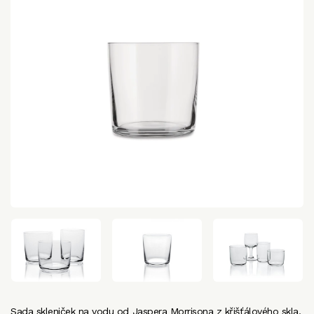
Sada skleniček na vodu od Jaspera Morrisona z křišťálového skla,