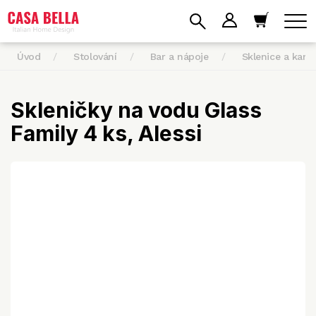
Úvod
Stolování
Bar a nápoje
Sklenice a karaf
Skleničky na vodu Glass
Family 4 ks, Alessi