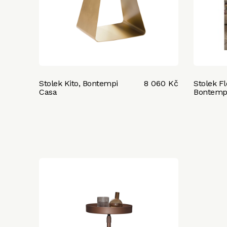
Stolek Kito, Bontempi
8 060 Kč
Stolek Fl
Casa
Bontemp