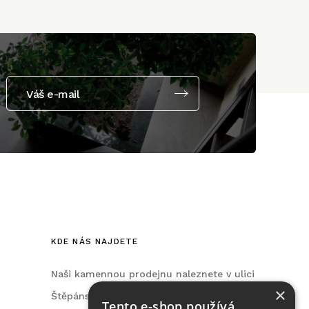
Váš e-mail
KDE NÁS NAJDETE
Naši kamennou prodejnu naleznete v ulici
×
Štěpánská, na Praze 2.
Tento e-shop používá