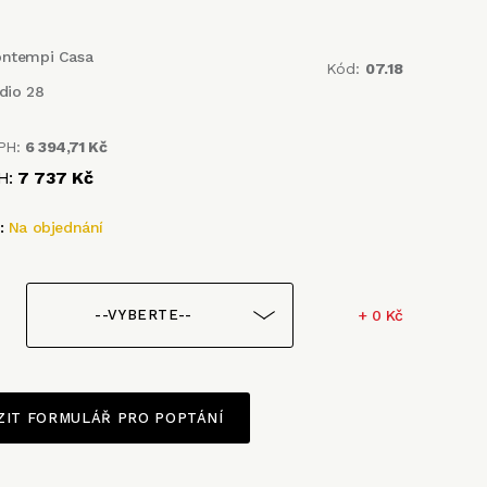
ontempi Casa
Kód:
07.18
dio 28
PH:
6 394,71 Kč
H:
7 737 Kč
t:
Na objednání
+ 0 Kč
--VYBERTE--
ZIT FORMULÁŘ PRO POPTÁNÍ