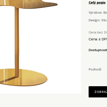
Celý popis
Výrobce:
B
Design:
Stu
Cena bez D
Cena s DP
Dostupnos
Podnoží
ZOBRA