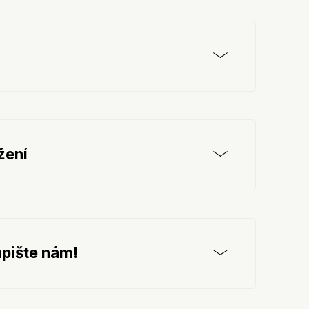
žení
pište nám!