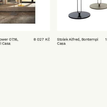
ower 07.16,
8 027 Kč
Stolek Alfred, Bontempi
i Casa
Casa