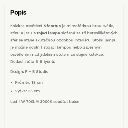
Popis
Kolekce osvětlení
Sferatus
je mimořádnou hrou světla,
stínu a jasu.
Stojací lampa
složená ze tří borosilikátových
sfér se stane skutečnou ozdobou interiéru. Stolní lampu
je možné doplnit stojací lampou nebo závěsným
osvětlením nad jídelním stolem ze stejné kolekce.
Dodací lhůta 6-8 týdnů.
Design: F + B Studio
Průměr: 18 cm
Výška: 35 cm
Led 4W 700LM 3000K součást balení