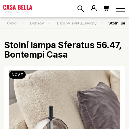
Úvod
Domov
Lampy, světla, svícny
Stolní la
Stolní lampa Sferatus 56.47,
Bontempi Casa
NOVÉ