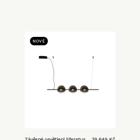
NOVÉ
Závěsné osvětleni Sferatus
39 649 Kč