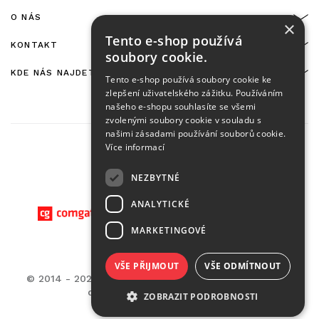
O NÁS
×
Tento e-shop používá
KONTAKT
soubory cookie.
KDE NÁS NAJDETE
Tento e-shop používá soubory cookie ke
zlepšení uživatelského zážitku. Používáním
našeho e-shopu souhlasíte se všemi
zvolenými soubory cookie v souladu s
našimi zásadami používání souborů cookie.
Více informací
NEZBYTNÉ
On-line platby zajišťuje:
ANALYTICKÉ
MARKETINGOVÉ
VŠE PŘIJMOUT
VŠE ODMÍTNOUT
© 2014 - 2026 CASA BELLA - M.G. Distribuzione s.r.o.,
developed by
MEDIA ENERGY
ZOBRAZIT PODROBNOSTI