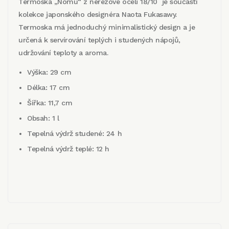
Termoska „Nomu“ z nerezové oceli 18/10 je součástí
kolekce japonského designéra Naota Fukasawy.
Termoska má jednoduchý minimalistický design a je
určená k servírování teplých i studených nápojů,
udržování teploty a aroma.
Výška: 29 cm
Délka: 17 cm
Šířka: 11,7 cm
Obsah: 1 l
Tepelná výdrž studené: 24 h
Tepelná výdrž teplé: 12 h