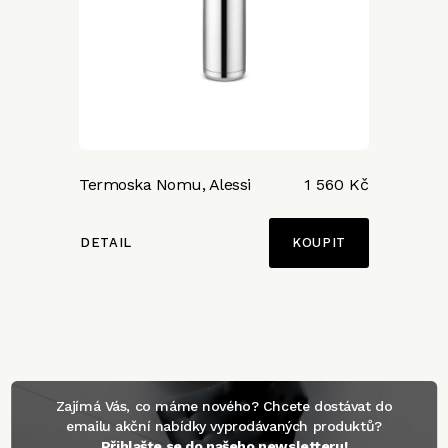
Termoska Nomu, Alessi
1 560 Kč
DETAIL
Zajímá Vás, co máme nového? Chcete dostávat do
emailu akční nabídky vyprodávaných produktů?
Přihlašte se do našeho newsletteru!