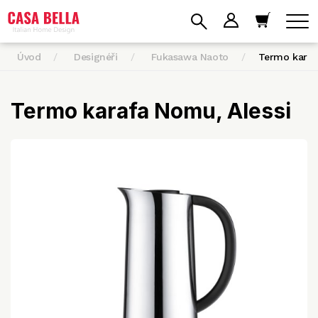
Úvod
Designéři
Fukasawa Naoto
Termo kara
Termo karafa Nomu, Alessi