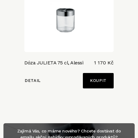
Dóza JULIETA 75 cl, Alessi
1 170 Kč
DETAIL
Zajímá Vás, co máme nového? Chcete dostávat do
emailu akční nabídky vyprodávaných produktů?