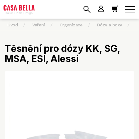
Úvod
Vaření
Organizace
Dózy a boxy
T
Těsnění pro dózy KK, SG,
MSA, ESI, Alessi