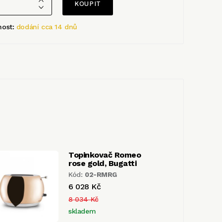
nost:
dodání cca 14 dnů
Topinkovač Romeo
rose gold, Bugatti
Kód:
02-RMRG
6 028 Kč
8 034 Kč
skladem