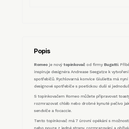
Popis
Romeo
je nový
topinkovač
od firmy
Bugatti
. Pří
inspiruje designéra Andrease Seegatze k vytvořen
spotřebičů. Rychlovarná konvice Giulietta má nyn
designové spotřebiče s poetickou duší si jednoduš
S topinkovačem Romeo můžete připravovat toasty,
rozmrazovat chléb nebo drobné kynuté pečivo jako
sendviče a focaccie.
Tento topinkovač má 7 úrovní opékání s možnost
nebo pouze z jedné strany, rozmrazování a ohřívá