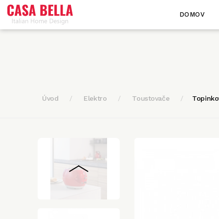
DOMOV
Úvod
Elektro
Toustovače
Topink
<