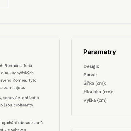
Parametry
běh Romea a Julie
Design:
í dua kuchyňských
Barva:
í svého Romea. Tyto
Šířka (cm):
e zamilujete.
Hloubka (cm):
 sendviče, ohřívat a
Výška (cm):
 jsou croissanty,
í opékání oboustranně
ní. Je vybaven