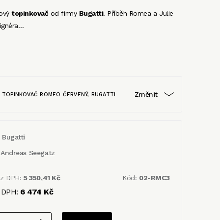
nový
topinkovač
od firmy
Bugatti
. Příběh Romea a Julie
signéra…
Změnit
TOPINKOVAČ ROMEO ČERVENÝ, BUGATTI
Bugatti
Andreas Seegatz
ez DPH:
5 350,41 Kč
Kód:
02-RMC3
 DPH:
6 474 Kč