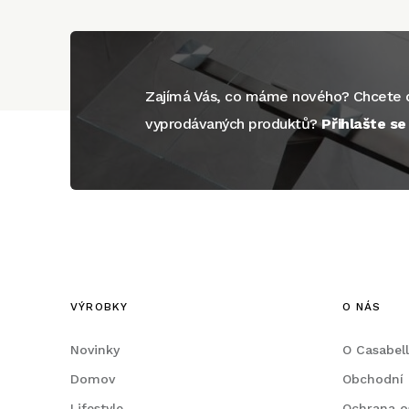
Zajímá Vás, co máme nového? Chcete d
vyprodávaných produktů?
Přihlašte s
VÝROBKY
O NÁS
Novinky
O Casabel
Domov
Obchodní
Lifestyle
Ochrana o