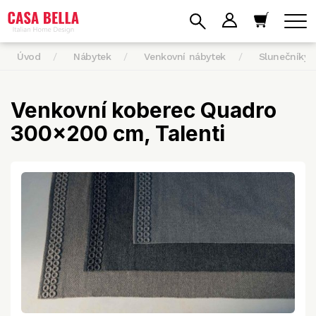
Úvod
Nábytek
Venkovní nábytek
Slunečníky 
Venkovní koberec Quadro
300x200 cm, Talenti