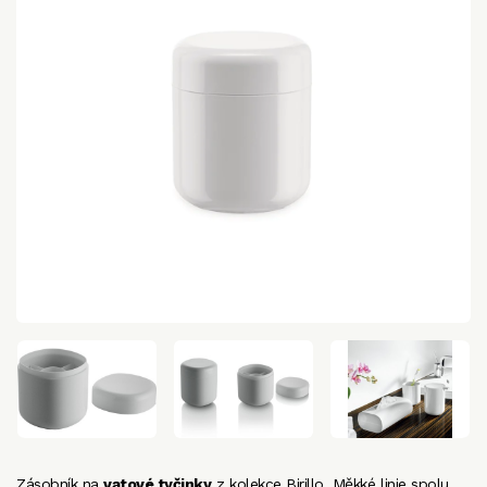
Zásobník na
vatové tyčinky
z kolekce Birillo. Měkké linie spolu