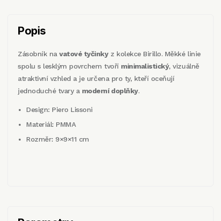
Popis
Zásobník na
vatové tyčinky
z kolekce Birillo. Měkké linie
spolu s lesklým povrchem tvoří
minimalistický
, vizuálně
atraktivní vzhled a je určena pro ty, kteří oceňují
jednoduché tvary a
moderní doplňky
.
Design: Piero Lissoni
Materiál: PMMA
Rozměr: 9×9×11 cm