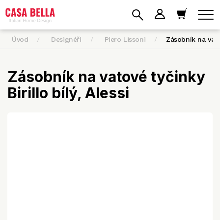
Úvod
Designéři
Piero Lissoni
Zásobník na va
Zásobník na vatové tyčinky
Birillo bílý, Alessi