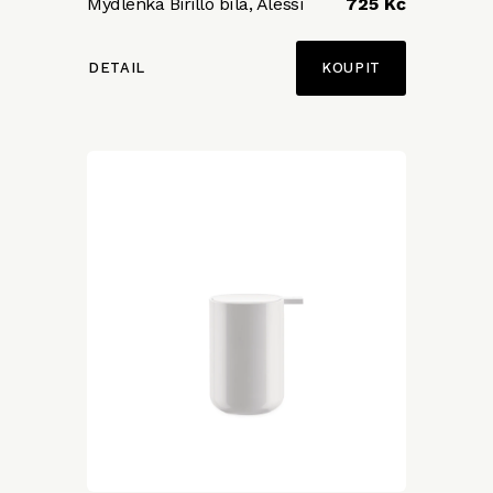
Mýdlenka Birillo bílá, Alessi
725 Kč
DETAIL