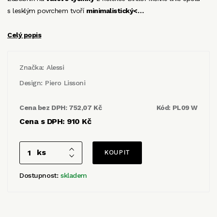
s lesklým povrchem tvoří
minimalistický<…
Celý popis
Značka:
Alessi
Design:
Piero Lissoni
Cena bez DPH:
752,07 Kč
Kód:
PL09 W
Cena s DPH:
910 Kč
ks
Dostupnost:
skladem