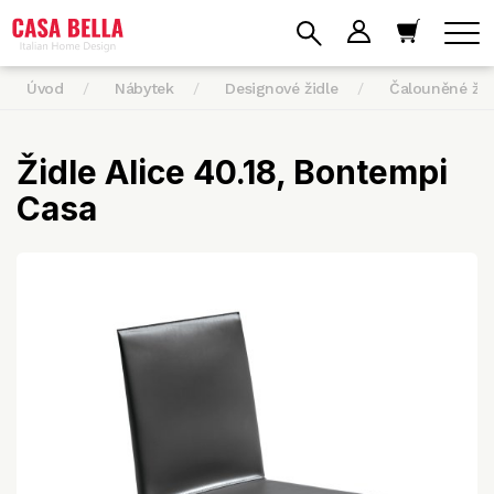
Úvod
Nábytek
Designové židle
Čalouněné žid
Židle Alice 40.18, Bontempi
Casa