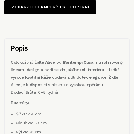
ZOBRAZIT FORMULÁŘ PRO POPTÁNÍ
Popis
Celokožená
židle Alice
od
Bontempi Casa
má rafinovaný
lineární design a hodí se do jakéhokoli interiéru. Hladká
vysoce
kvalitní kůže
dodává židli dotek elegance. Židle
Alice je k dispozici s nízkou a vysokou opěrkou.
Dodací lhůta: 6–8 týdnů
Rozměry:
Šířka: 44 cm
Hloubka: 50 cm
Výška: 81 cm