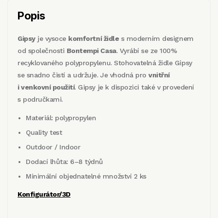
Popis
Gipsy
je vysoce
komfortní židle
s moderním designem
od společnosti
Bontempi Casa
. Vyrábí se ze 100%
recyklovaného polypropylenu. Stohovatelná židle Gipsy
se snadno čistí a udržuje. Je vhodná pro
vnitřní
i venkovní použití
. Gipsy je k dispozici také v provedení
s područkami.
Materiál: polypropylen
Quality test
Outdoor / Indoor
Dodací lhůta: 6–8 týdnů
Minimální objednatelné množství 2 ks
Konfigurátor/3D