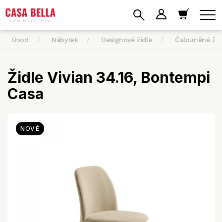
Úvod
Nábytek
Designové židle
Čalouněné žid
Židle Vivian 34.16, Bontempi
Casa
NOVÉ