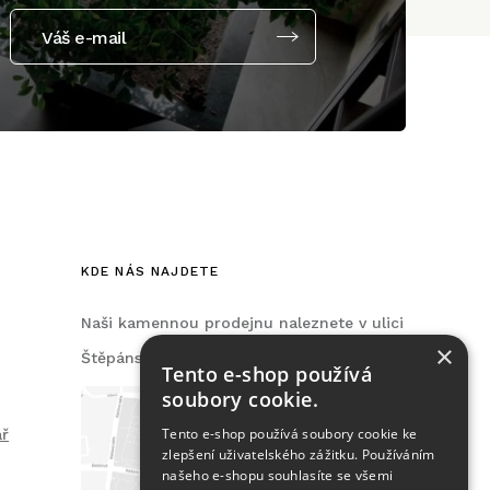
Váš e-mail
KDE NÁS NAJDETE
Naši kamennou prodejnu naleznete v ulici
×
Štěpánská, na Praze 2.
Tento e-shop používá
soubory cookie.
Tento e-shop používá soubory cookie ke
ář
zlepšení uživatelského zážitku. Používáním
našeho e-shopu souhlasíte se všemi