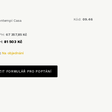
Kód:
09.46
ontempi Casa
PH:
67 357,85 Kč
H:
81 503 Kč
t:
Na objednání
ZIT FORMULÁŘ PRO POPTÁNÍ