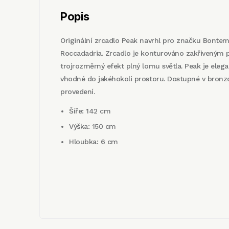
Popis
Originální zrcadlo Peak navrhl pro značku Bonte
Roccadadria. Zrcadlo je konturováno zakřiveným pr
trojrozměrný efekt plný lomu světla. Peak je elega
vhodné do jakéhokoli prostoru. Dostupné v bro
provedení.
Šíře: 142 cm
Výška: 150 cm
Hloubka: 6 cm