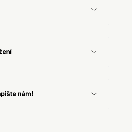
žení
pište nám!