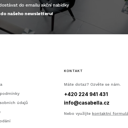
ostávat do emailu akční nabídky
e do našeho newsletteru!
KONTAKT
la
Máte dotaz? Ozvěte se nám.
 podmínky
+420 224 941 431
info@casabella.cz
sobních údajů
e
Nebo využijte
kontaktní formul
odání