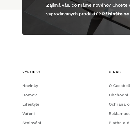
Zajímá Vás, co máme nového? Chcete d
vyprodávaných produktů?
Přihlašte s
VÝROBKY
O NÁS
Novinky
O Casabel
Domov
Obchodní
Lifestyle
Ochrana o
Vaření
Reklamac
Stolování
Platba a d