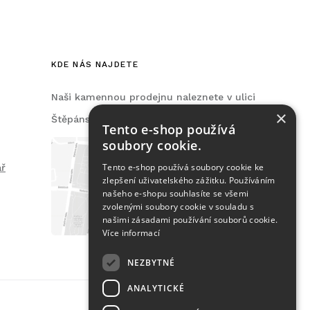
KDE NÁS NAJDETE
Naši kamennou prodejnu naleznete v ulici
×
Štěpánská, na Praze 2.
Tento e-shop používá
soubory cookie.
Tento e-shop používá soubory cookie ke
ář
zlepšení uživatelského zážitku. Používáním
našeho e-shopu souhlasíte se všemi
zvolenými soubory cookie v souladu s
našimi zásadami používání souborů cookie.
Více informací
NEZBYTNÉ
ANALYTICKÉ