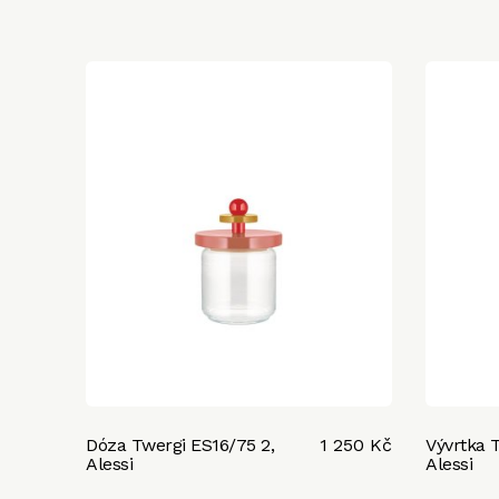
Dóza Twergi ES16/75 2,
1 250 Kč
Vývrtka 
Alessi
Alessi