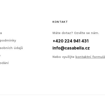
KONTAKT
la
Máte dotaz? Ozvěte se nám.
 podmínky
+420 224 941 431
info@casabella.cz
sobních údajů
e
Nebo využijte
kontaktní formul
odání