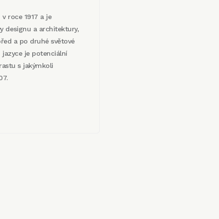
 v roce 1917 a je
 designu a architektury,
 před a po druhé světové
o jazyce je potenciální
rastu s jakýmkoli
07.