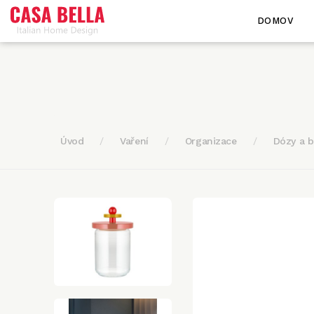
DOMOV
Úvod
Vaření
Organizace
Dózy a 