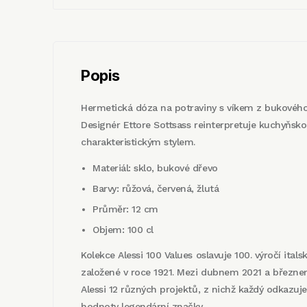
Popis
Hermetická dóza na potraviny s víkem z bukového 
Designér Ettore Sottsass reinterpretuje kuchyňsk
charakteristickým stylem.
Materiál: sklo, bukové dřevo
Barvy: růžová, červená, žlutá
Průměr: 12 cm
Objem: 100 cl
Kolekce Alessi 100 Values ​​oslavuje 100. výročí itals
založené v roce 1921. Mezi dubnem 2021 a březne
Alessi 12 různých projektů, z nichž každý odkazuje
hodnoty legendární značky.