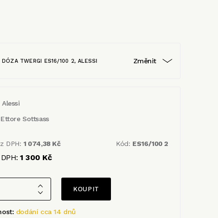
Změnit
DÓZA TWERGI ES16/100 2, ALESSI
Alessi
Ettore Sottsass
ez DPH:
1 074,38 Kč
Kód:
ES16/100 2
 DPH:
1 300 Kč
nost:
dodání cca 14 dnů