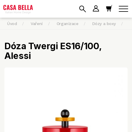
Úvod
Vaření
Organizace
Dózy a boxy
D
Dóza Twergi ES16/100,
Alessi