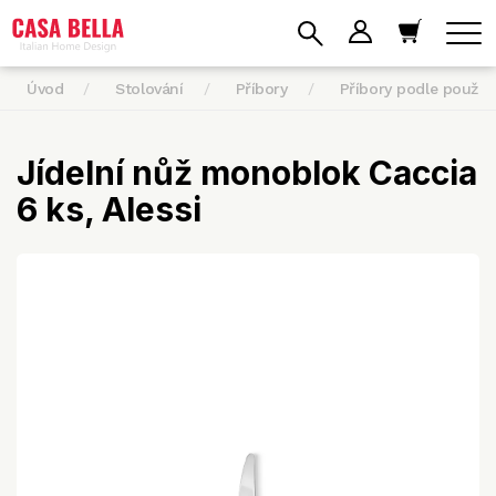
Úvod
Stolování
Příbory
Příbory podle použití
Jídelní nůž monoblok Caccia
6 ks, Alessi