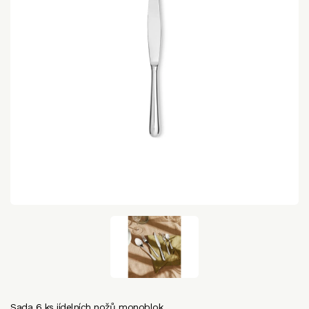
Sada 6 ks jídelních nožů monoblok.