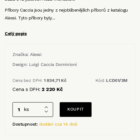
Příbory Caccia jsou jedny z nejoblíbenějších příborů z katalogu
Alessi. Tyto příbory byly…
Celý popis
Značka:
Alessi
Design:
Luigi Caccia Dominioni
Cena bez DPH:
1 834,71 Kč
Kód:
LCD01/3M
Cena s DPH:
2 220 Kč
ks
Dostupnost:
dodání cca 14 dnů