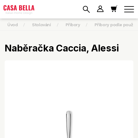
Úvod
Stolování
Příbory
Příbory podle použití
Naběračka Caccia, Alessi