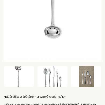
Naběračka z leštěné nerezové oceli 18/10.
Příbory Caccia jsou jedny z nejoblíbenějších příborů z katalogu