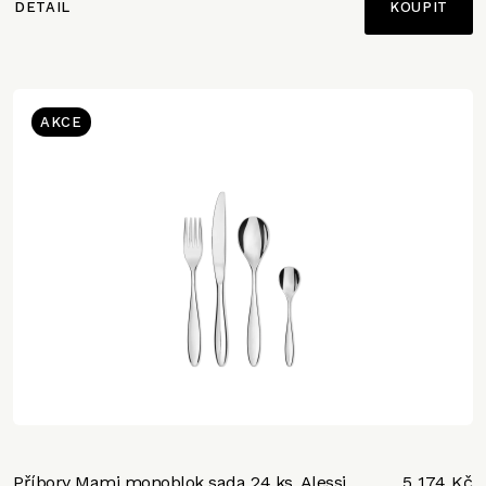
DETAIL
AKCE
Příbory Mami monoblok sada 24 ks, Alessi
5 174 Kč