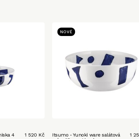
NOVÉ
miska 4
1 520 Kč
Itsumo - Yunoki ware salátová
1 2