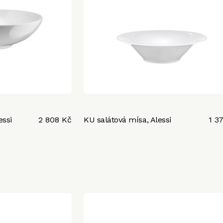
essi
2 808 Kč
KU salátová mísa, Alessi
1 3