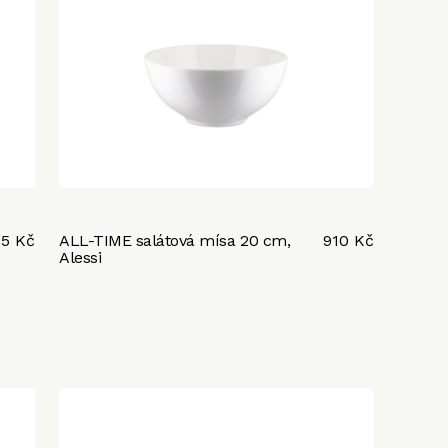
75 Kč
ALL-TIME salátová mísa 20 cm,
910 Kč
Alessi