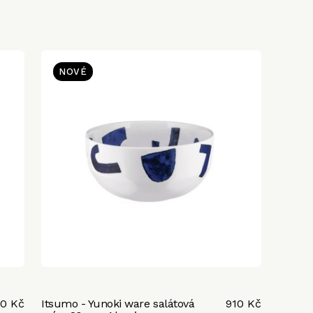
NOVÉ
50 Kč
Itsumo - Yunoki ware salátová
910 Kč