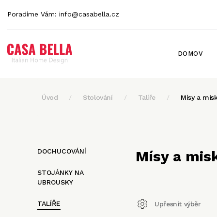
Poradíme Vám:
info@casabella.cz
DOMOV
Úvod
Stolování
Talíře
Mísy a mis
DOCHUCOVÁNÍ
Mísy a mis
STOJÁNKY NA
UBROUSKY
TALÍŘE
Upřesnit výběr