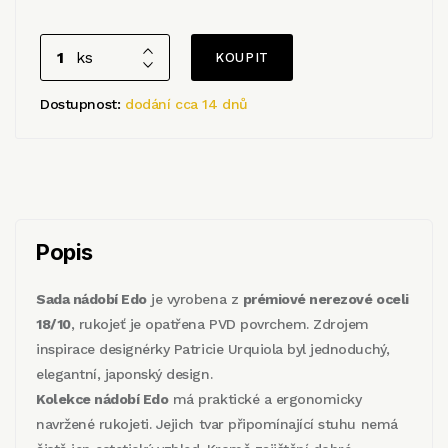
ks
Dostupnost:
dodání cca 14 dnů
Popis
Sada nádobí Edo
je vyrobena z
prémiové nerezové oceli
18/10
, rukojeť je opatřena PVD povrchem. Zdrojem
inspirace designérky Patricie Urquiola byl jednoduchý,
elegantní, japonský design.
Kolekce nádobí Edo
má praktické a ergonomicky
navržené rukojeti. Jejich tvar připomínající stuhu nemá