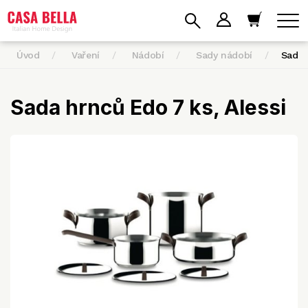
Úvod
Vaření
Nádobí
Sady nádobí
Sada 
Sada hrnců Edo 7 ks, Alessi