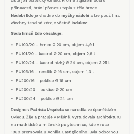
čistě jen estetický vzhled. Kromě zajištění dobré
přilnavosti, brání přenosu tepla z těla hrnce.
Nádobí Edo
je vhodné do
myčky nádobí
a lze použít na
všechny tepelné zdroje včetně
indukce
.
Sada hrnců Edo obsahuje:
PU100/20 – hrnec Ø 20 cm, objem 4,9 l
PU101/20 – kastrol Ø 20 cm, objem 2,8 l
PU102/24 – kastrol nízký Ø 24 cm, objem 3,25 l
PU105/16 – rendlík Ø 16 cm, objem 1,3 l
PU200/16 – poklice Ø 16 cm
PU200/20 – poklice Ø 20 cm
PU200/24 – poklice Ø 24 cm
Designer:
Patricia Urquiola
se narodila ve španělském
Oviedu. Žije a pracuje v Miláně. Vystudovala architekturu
na madridské a milánské polytechnice, kde v roce
1989 promovala u Achilla Castiglioniho. Byla odbornou