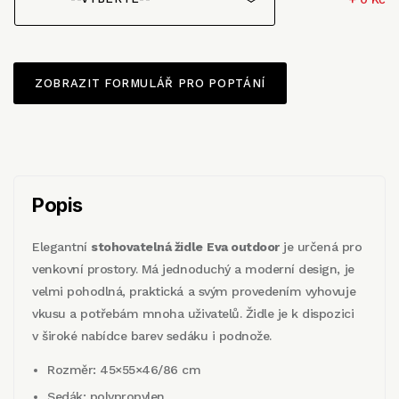
ZOBRAZIT FORMULÁŘ PRO POPTÁNÍ
Popis
Elegantní
stohovatelná židle
Eva outdoor
je určená pro
venkovní prostory. Má jednoduchý a moderní design, je
velmi pohodlná, praktická a svým provedením vyhovuje
vkusu a potřebám mnoha uživatelů. Židle je k dispozici
v široké nabídce barev sedáku i podnože.
Rozměr: 45×55×46/86 cm
Sedák: polypropylen