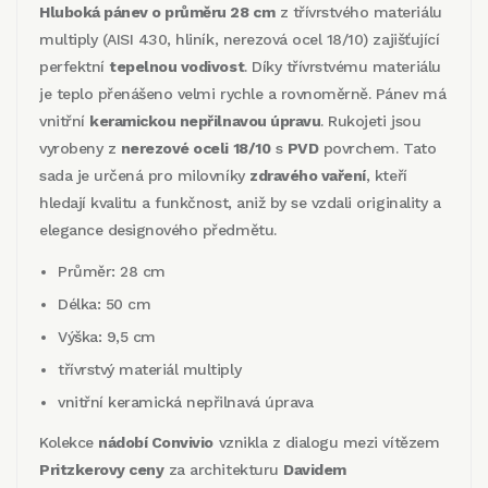
Hluboká pánev o průměru 28 cm
z třívrstvého materiálu
multiply (AISI 430, hliník, nerezová ocel 18/10) zajišťující
perfektní
tepelnou vodivost
. Díky třívrstvému materiálu
je teplo přenášeno velmi rychle a rovnoměrně. Pánev má
vnitřní
keramickou nepřilnavou úpravu
. Rukojeti jsou
vyrobeny z
nerezové oceli 18/10
s
PVD
povrchem. Tato
sada je určená p
ro milovníky
zdravého vaření
, kteří
hledají kvalitu a funkčnost, aniž by se vzdali originality a
elegance designového předmětu.
Průměr: 28 cm
Délka: 50 cm
Výška: 9,5 cm
třívrstvý materiál multiply
vnitřní keramická nepřilnavá úprava
Kolekce
nádobí Convivio
vznikla z dialogu mezi vítězem
Pritzkerovy ceny
za architekturu
Davidem