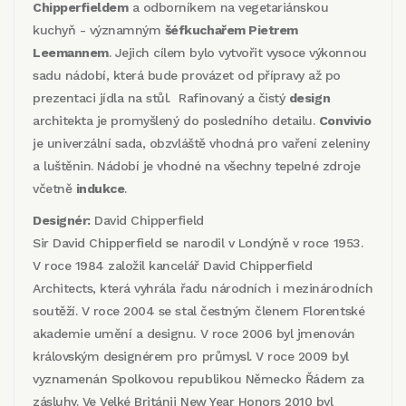
Chipperfieldem
a odborníkem na vegetariánskou
kuchyň - významným
šéfkuchařem Pietrem
Leemannem
. Jejich cílem bylo vytvořit vysoce výkonnou
sadu nádobí, která bude provázet od přípravy až po
prezentaci jídla na stůl. Rafinovaný a čistý
design
architekta je promyšlený do posledního detailu.
Convivio
je univerzální sada, obzvláště vhodná pro vaření zeleniny
a luštěnin. Nádobí je vhodné na všechny tepelné zdroje
včetně
indukce
.
Designér:
David Chipperfield
Sir David Chipperfield se narodil v Londýně v roce 1953.
V roce 1984 založil kancelář David Chipperfield
Architects, která vyhrála řadu národních i mezinárodních
soutěží. V roce 2004 se stal čestným členem Florentské
akademie umění a designu. V roce 2006 byl jmenován
královským designérem pro průmysl. V roce 2009 byl
vyznamenán Spolkovou republikou Německo Řádem za
zásluhy. Ve Velké Británii New Year Honors 2010 byl