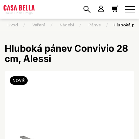
Úvod
Vaření
Nádobí
Pánve
Hluboká pá
Hluboká pánev Convivio 28
cm, Alessi
NOVÉ