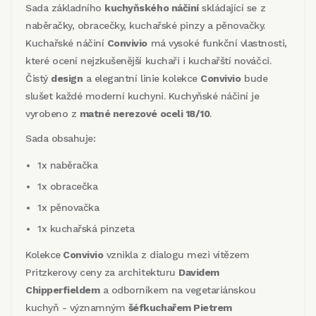
Sada základního
kuchyňského náčiní
skládající se z
naběračky, obracečky, kuchařské pinzy a pěnovačky.
Kuchařské náčiní
Convivio
má vysoké funkční vlastnosti,
které ocení nejzkušenější kuchaři i kuchařští nováčci.
Č
istý
design
a elegantní linie kolekce
Convivio
bude
slušet každé moderní kuchyni. Kuchyňské náčiní je
vyrobeno z
matné nerezové oceli 18/10
.
Sada obsahuje:
1x naběračka
1x obracečka
1x pěnovačka
1x kuchařská pinzeta
Kolekce
Convivio
vznikla z dialogu mezi vítězem
Pritzkerovy ceny za architekturu
Davidem
Chipperfieldem
a odborníkem na vegetariánskou
kuchyň - významným
šéfkuchařem Pietrem