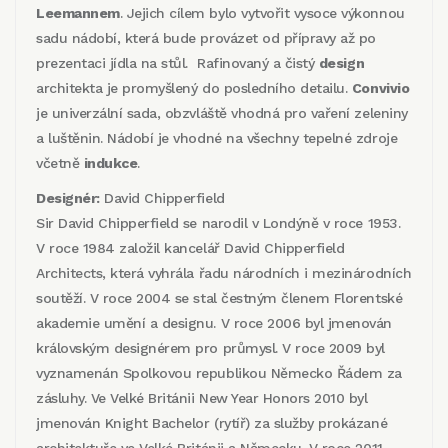
Leemannem
. Jejich cílem bylo vytvořit vysoce výkonnou
sadu nádobí, která bude provázet od přípravy až po
prezentaci jídla na stůl. Rafinovaný a čistý
design
architekta je promyšlený do posledního detailu.
Convivio
je univerzální sada, obzvláště vhodná pro vaření zeleniny
a luštěnin. Nádobí je vhodné na všechny tepelné zdroje
včetně
indukce
.
Designér:
David Chipperfield
Sir David Chipperfield se narodil v Londýně v roce 1953.
V roce 1984 založil kancelář David Chipperfield
Architects, která vyhrála řadu národních i mezinárodních
soutěží. V roce 2004 se stal čestným členem Florentské
akademie umění a designu. V roce 2006 byl jmenován
královským designérem pro průmysl. V roce 2009 byl
vyznamenán Spolkovou republikou Německo Řádem za
zásluhy. Ve Velké Británii New Year Honors 2010 byl
jmenován Knight Bachelor (rytíř) za služby prokázané