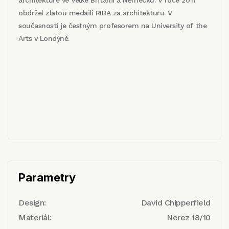
architektuře ve Velké Británii a Německu. V roce 2011
obdržel zlatou medaili RIBA za architekturu. V
současnosti je čestným profesorem na University of the
Arts v Londýně.
Parametry
Design:
David Chipperfield
Materiál:
Nerez 18/10