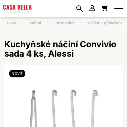
Úvod
Vaření
Pomocníci
Náčiní a příslušenství
Kuchyňské náčiní Convivio
sada 4 ks, Alessi
NOVÉ