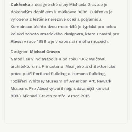
Cukřenka
z designérské dílny Michaela Gravese je
dokonalým doplňkem k mlékovce 9096. Cukřenka je
vyrobena z leštěné nerezové oceli a polyamidu.
Kombinace těchto dvou materiálů je typická pro celou
kolekci tohoto amerického designera, kterou navrhl pro
Alessi
v roce 1988 a je v expozici mnoha muzeích.
Designer:
Michael Graves
Narodil se v Indianapolis a od roku 1962 vyučoval
architekturu na Princetonu. Mezi jeho architektonické
práce patří Portland Building a Humana Building,
rozšíření Whitney Museum of American Art, Newark
Museum. Pro Alessi vytvořil nejprodávanější konvici
9093. Michael Graves zemřel v roce 2015.