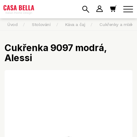
Úvod
Stolování
Káva a čaj
Cukřenky a mléko
Cukřenka 9097 modrá,
Alessi