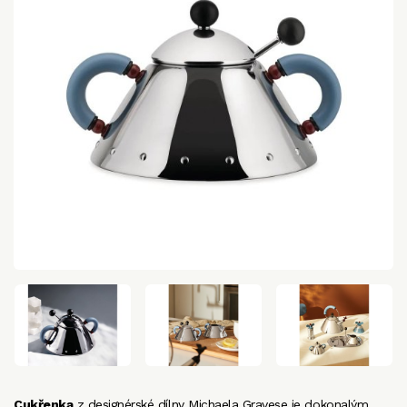
Cukřenka
z designérské dílny Michaela Gravese je dokonalým