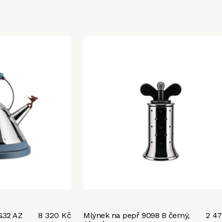
G32 AZ
8 320 Kč
Mlýnek na pepř 9098 B černý,
2 4