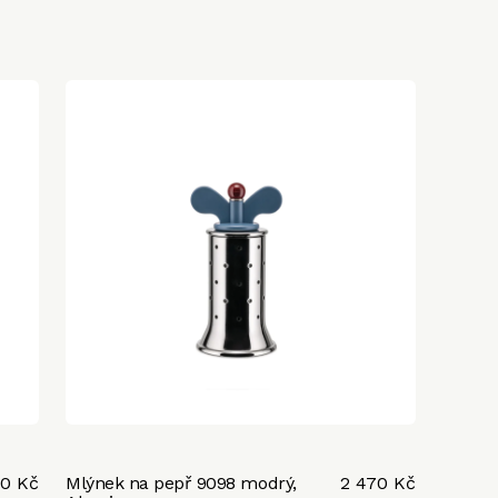
70 Kč
Mlýnek na pepř 9098 modrý,
2 470 Kč