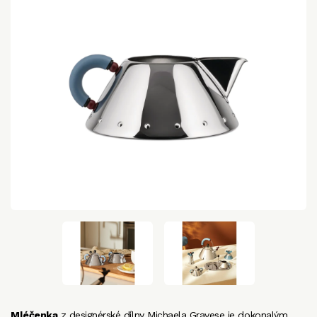
Mléčenka
z designérské dílny Michaela Gravese je dokonalým