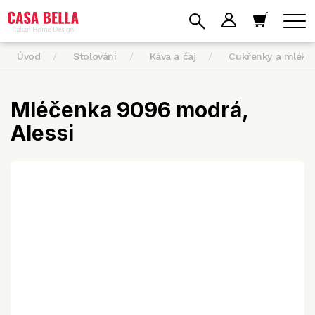
Úvod
Stolování
Káva a čaj
Cukřenky a mléko
Mléčenka 9096 modrá,
Alessi