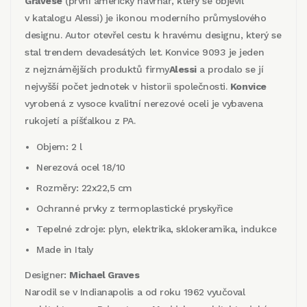
Gravese
(první americký návrhář, který se objevil
v katalogu Alessi) je ikonou moderního průmyslového
designu. Autor otevřel cestu k hravému designu, který se
stal trendem devadesátých let. Konvice 9093 je jeden
z nejznámějších produktů firmy
Alessi
a prodalo se jí
nejvyšší počet jednotek v historii společnosti.
Konvice
vyrobená z vysoce kvalitní nerezové oceli je vybavena
rukojetí a píšťalkou z PA.
Objem: 2 l
Nerezová ocel 18/10
Rozměry: 22x22,5 cm
Ochranné prvky z termoplastické pryskyřice
Tepelné zdroje: plyn, elektrika, sklokeramika, indukce
Made in Italy
Designer:
Michael Graves
Narodil se v Indianapolis a od roku 1962 vyučoval