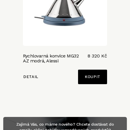
Rychlovarná konvice MG32
8 320 Kč
AZ modrá, Alessi
DETAIL
Zajímá Vás, co máme nového? Chcete dostávat do
emailu akční nabídky vyprodávaných produktů?